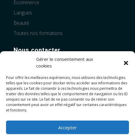
Ecommerce
Langues
Beauté
Toutes nos formations
Nous contacter
Gérer le consentement aux
Téléphone:
+33 4 28 99 83 06
cookies
Pour offrir les meilleures expériences, nous utilisons des technologies
Adresses :
telles que les cookies pour stocker et/ou accéder aux informations des
Novalparc, Place Edmond Regnault,
26000
appareils. Le fait de consentir à ces technologies nous permettra de
Valence
traiter des données telles que le comportement de navigation ou les ID
uniques sur ce site. Le fait de ne pas consentir ou de retirer son
consentement peut avoir un effet négatif sur certaines caractéristiques
10 rue mohammed V,
34000 Montpellier
et fonctions.
3229 Av Gabriel Voisin,
71700 Tournous
Accepter
Nos autres centres à Cannes, Grenoble,