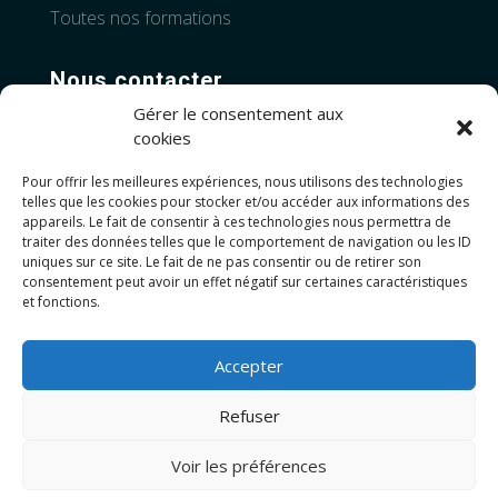
Toutes nos formations
Nous contacter
Gérer le consentement aux
Téléphone:
+33 4 28 99 83 06
cookies
Pour offrir les meilleures expériences, nous utilisons des technologies
Adresses :
telles que les cookies pour stocker et/ou accéder aux informations des
Novalparc, Place Edmond Regnault,
26000
appareils. Le fait de consentir à ces technologies nous permettra de
Valence
traiter des données telles que le comportement de navigation ou les ID
uniques sur ce site. Le fait de ne pas consentir ou de retirer son
consentement peut avoir un effet négatif sur certaines caractéristiques
10 rue mohammed V,
34000 Montpellier
et fonctions.
3229 Av Gabriel Voisin,
71700 Tournous
Accepter
Nos autres centres à Cannes, Grenoble,
Lyon, Nice, Annecy..
Refuser
Voir les préférences