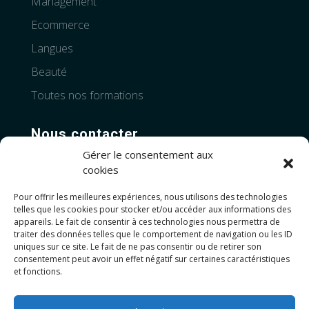
Management
Ecommerce
Langues
Beauté
Toutes nos formations
Nous contacter
Gérer le consentement aux
Téléphone:
+33 4 28 99 83 06
cookies
Pour offrir les meilleures expériences, nous utilisons des technologies
Adresses :
telles que les cookies pour stocker et/ou accéder aux informations des
Novalparc, Place Edmond Regnault,
26000
appareils. Le fait de consentir à ces technologies nous permettra de
Valence
traiter des données telles que le comportement de navigation ou les ID
uniques sur ce site. Le fait de ne pas consentir ou de retirer son
consentement peut avoir un effet négatif sur certaines caractéristiques
10 rue mohammed V,
34000 Montpellier
et fonctions.
3229 Av Gabriel Voisin,
71700 Tournous