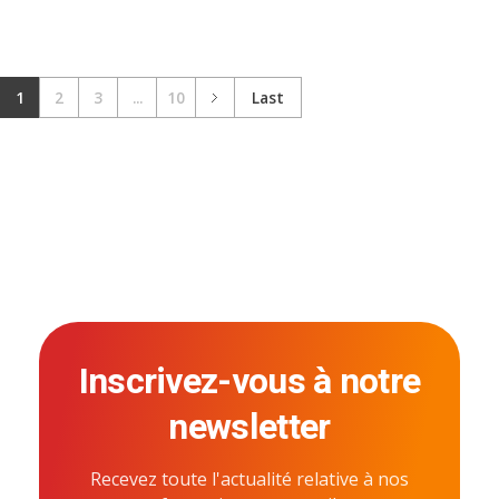
1
2
3
...
10
Last
Inscrivez-vous à notre
newsletter
Recevez toute l'actualité relative à nos